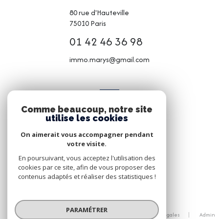
80 rue d'Hauteville
75010
Paris
01 42 46 36 98
immo.marys@gmail.com
ADHÉRENTS
Comme beaucoup, notre site
NOUS ADHÉRONS
utilise les cookies
On aimerait vous accompagner pendant
votre visite.
En poursuivant, vous acceptez l'utilisation des
cookies par ce site, afin de vous proposer des
contenus adaptés et réaliser des statistiques !
© 2026 | Tous droits réservés
PARAMÉTRER
Nos partenaires
Nos honoraires
Mentions légales
Admin